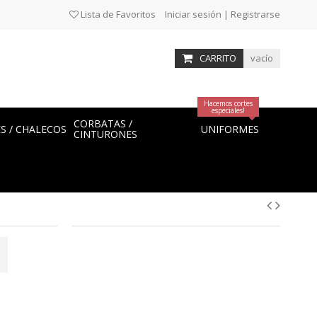
Lista de Favoritos
Iniciar sesión | Registrarse
CARRITO
vacío
Hacemos cortes
especiales!
CORBATAS /
ES / CHALECOS
UNIFORMES
CINTURONES