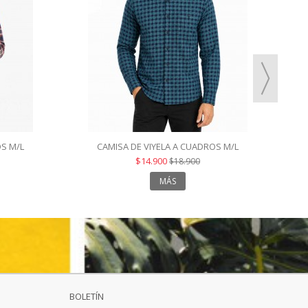
OS M/L
CAMISA DE VIYELA A CUADROS M/L
$14.900
$18.900
MÁS
BOLETÍN