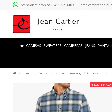
Atencion telefonica +541155254189
Cómo comprar en nue
CAMISAS
SWEATERS
CAMPERAS
JEANS
PANTAL
Hombre
Camisas
Camisas manga larga
Camisas de invier
¡PRECIO REBAJADO!