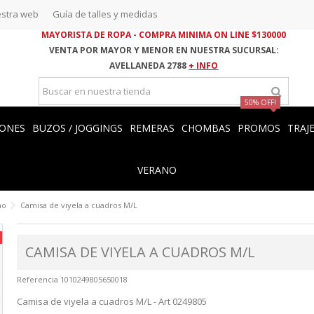
stra web
Guía de talles y medidas
MAYORISTA DE ROPA - COMPRA MINIMA ON LINE $130000
VENTA POR MAYOR Y MENOR EN NUESTRA SUCURSAL:
AVELLANEDA 2788
+ INFO
50% OFF!
ONES
BUZOS / JOGGINGS
REMERAS
CHOMBAS
PROMOS
TRAJ
VERANO
no
Camisa de viyela a cuadros M/L
CAMISA DE VIYELA A CUADROS M/L
Referencia
1010249805650018
Camisa de viyela a cuadros M/L - Art 0249805