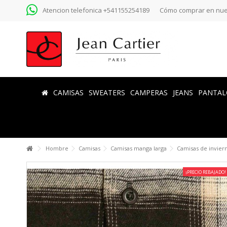
Atencion telefonica +541155254189
Cómo comprar en nue
CAMISAS
SWEATERS
CAMPERAS
JEANS
PANTAL
Hombre
Camisas
Camisas manga larga
Camisas de invier
¡PRECIO REBAJADO!