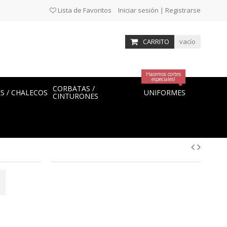
Lista de Favoritos
Iniciar sesión | Registrarse
CARRITO
vacío
Hacemos cortes
especiales!
CORBATAS /
ES / CHALECOS
UNIFORMES
CINTURONES