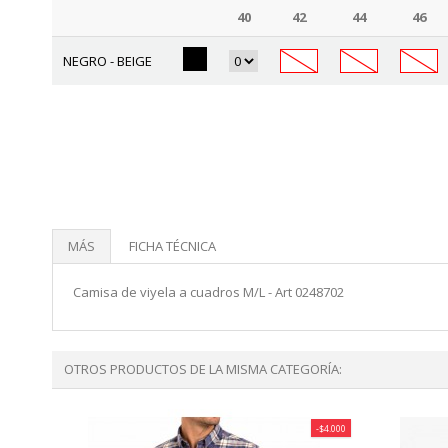
40
42
44
46
NEGRO - BEIGE
MÁS
FICHA TÉCNICA
Camisa de viyela a cuadros M/L - Art 0248702
OTROS PRODUCTOS DE LA MISMA CATEGORÍA:
-$4.000
-$4.000