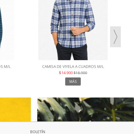
OS M/L
CAMISA DE VIYELA A CUADROS M/L
$14.900
$18.900
MÁS
BOLETÍN