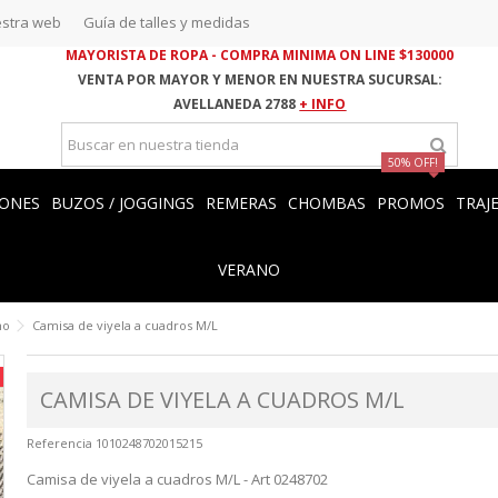
stra web
Guía de talles y medidas
MAYORISTA DE ROPA - COMPRA MINIMA ON LINE $130000
VENTA POR MAYOR Y MENOR EN NUESTRA SUCURSAL:
AVELLANEDA 2788
+ INFO
50% OFF!
ONES
BUZOS / JOGGINGS
REMERAS
CHOMBAS
PROMOS
TRAJ
VERANO
no
Camisa de viyela a cuadros M/L
CAMISA DE VIYELA A CUADROS M/L
Referencia
1010248702015215
Camisa de viyela a cuadros M/L - Art 0248702