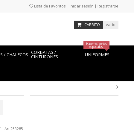
Lista de Favoritos
Iniciar sesión | Registrarse
CARRITO
vacío
Hacemos cortes
especiales!
CORBATAS /
ES / CHALECOS
UNIFORMES
CINTURONES
 - Art 253285