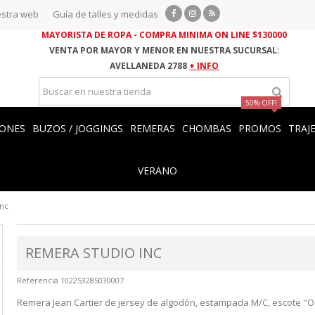
stra web
Guía de talles y medidas
MAYORISTA DE ROPA - COMPRA MINIMA ON LINE $130000
VENTA POR MAYOR Y MENOR EN NUESTRA SUCURSAL:
AVELLANEDA 2788
+ INFO
50% OFF!
ONES
BUZOS / JOGGINGS
REMERAS
CHOMBAS
PROMOS
TRAJ
VERANO
Inc
REMERA STUDIO INC
Referencia
102253285030007
Remera Jean Cartier de jersey de algodón, estampada M/C, escote "O"