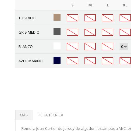
S
M
L
XL
TOSTADO
GRIS MEDIO
BLANCO
AZUL MARINO
MÁS
FICHA TÉCNICA
Remera Jean Cartier de jersey de algodón, estampada M/C, es