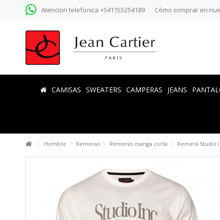
Atencion telefonica +541155254189
Cómo comprar en nue
CAMISAS
SWEATERS
CAMPERAS
JEANS
PANTAL
Hombre
Remeras
Remeras manga corta
Remera Studio 